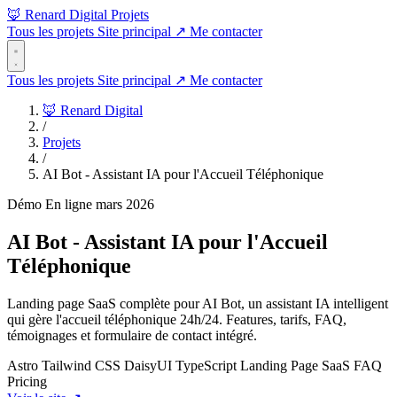
🦊 Renard Digital
Projets
Tous les projets
Site principal
↗
Me contacter
Tous les projets
Site principal
↗
Me contacter
🦊 Renard Digital
/
Projets
/
AI Bot - Assistant IA pour l'Accueil Téléphonique
Démo
En ligne
mars 2026
AI Bot - Assistant IA pour l'Accueil
Téléphonique
Landing page SaaS complète pour AI Bot, un assistant IA intelligent
qui gère l'accueil téléphonique 24h/24. Features, tarifs, FAQ,
témoignages et formulaire de contact intégré.
Astro
Tailwind CSS
DaisyUI
TypeScript
Landing Page
SaaS
FAQ
Pricing