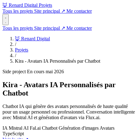
🦊 Renard Digital
Projets
Tous les projets
Site principal
↗
Me contacter
Tous les projets
Site principal
↗
Me contacter
🦊 Renard Digital
/
Projets
/
Kira - Avatars IA Personnalisés par Chatbot
Side project
En cours
mai 2026
Kira - Avatars IA Personnalisés par
Chatbot
Chatbot IA qui génère des avatars personnalisés de haute qualité
pour un usage personnel ou professionnel. Conversation intelligente
avec Mistral AI et génération d'avatars via Flux.ai.
IA
Mistral AI
Fal.ai
Chatbot
Génération d'images
Avatars
TypeScript