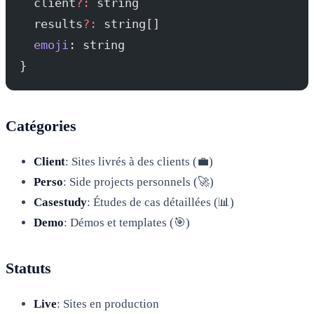
  client
?:
 string
  results
?:
 string[]
  emoji
: string
}
Catégories
Client
: Sites livrés à des clients (💼)
Perso
: Side projects personnels (🚀)
Casestudy
: Études de cas détaillées (📊)
Demo
: Démos et templates (🎯)
Statuts
Live
: Sites en production