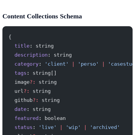
Content Collections Schema
{
  title
: string
  description
: string
  category
: 
'client'
 |
 'perso'
 |
 'casestud
  tags
: string[]
  image
?:
 string
  url
?:
 string
  github
?:
 string
  date
: string
  featured
: boolean
  status
: 
'live'
 |
 'wip'
 |
 'archived'