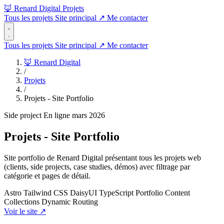
🦊 Renard Digital
Projets
Tous les projets
Site principal
↗
Me contacter
Tous les projets
Site principal
↗
Me contacter
🦊 Renard Digital
/
Projets
/
Projets - Site Portfolio
Side project
En ligne
mars 2026
Projets - Site Portfolio
Site portfolio de Renard Digital présentant tous les projets web
(clients, side projects, case studies, démos) avec filtrage par
catégorie et pages de détail.
Astro
Tailwind CSS
DaisyUI
TypeScript
Portfolio
Content
Collections
Dynamic Routing
Voir le site
↗