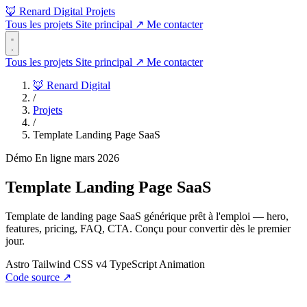
🦊 Renard Digital
Projets
Tous les projets
Site principal
↗
Me contacter
Tous les projets
Site principal
↗
Me contacter
🦊 Renard Digital
/
Projets
/
Template Landing Page SaaS
Démo
En ligne
mars 2026
Template Landing Page SaaS
Template de landing page SaaS générique prêt à l'emploi — hero,
features, pricing, FAQ, CTA. Conçu pour convertir dès le premier
jour.
Astro
Tailwind CSS v4
TypeScript
Animation
Code source
↗