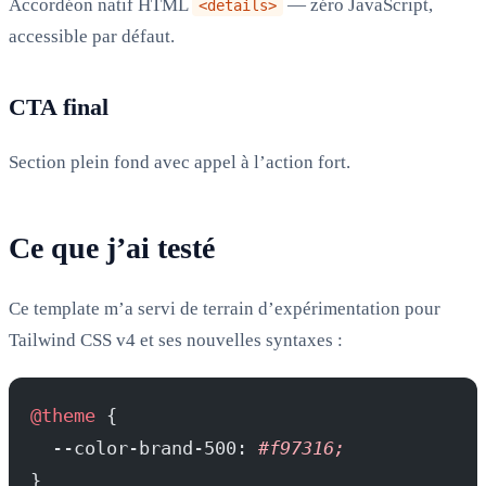
Accordéon natif HTML
— zéro JavaScript,
<details>
accessible par défaut.
CTA final
Section plein fond avec appel à l’action fort.
Ce que j’ai testé
Ce template m’a servi de terrain d’expérimentation pour
Tailwind CSS v4 et ses nouvelles syntaxes :
@theme
 {
  --color-brand-500: 
#f97316;
}