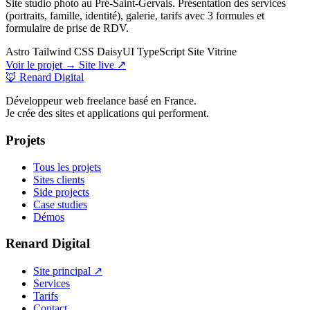
Site studio photo au Pré-Saint-Gervais. Présentation des services
(portraits, famille, identité), galerie, tarifs avec 3 formules et
formulaire de prise de RDV.
Astro
Tailwind CSS
DaisyUI
TypeScript
Site Vitrine
Voir le projet →
Site live ↗
🦊 Renard Digital
Développeur web freelance basé en France.
Je crée des sites et applications qui performent.
Projets
Tous les projets
Sites clients
Side projects
Case studies
Démos
Renard Digital
Site principal ↗
Services
Tarifs
Contact