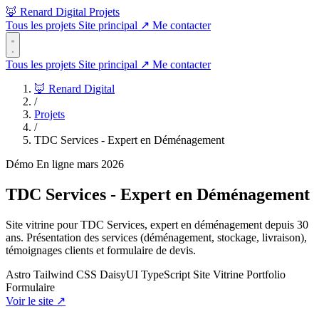
🦊 Renard Digital
Projets
Tous les projets
Site principal
↗
Me contacter
Tous les projets
Site principal
↗
Me contacter
🦊 Renard Digital
/
Projets
/
TDC Services - Expert en Déménagement
Démo
En ligne
mars 2026
TDC Services - Expert en Déménagement
Site vitrine pour TDC Services, expert en déménagement depuis 30
ans. Présentation des services (déménagement, stockage, livraison),
témoignages clients et formulaire de devis.
Astro
Tailwind CSS
DaisyUI
TypeScript
Site Vitrine
Portfolio
Formulaire
Voir le site
↗