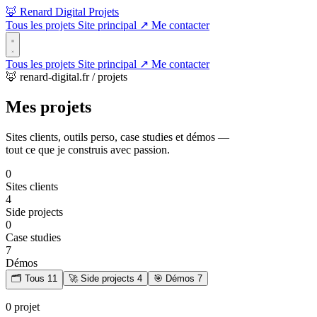
🦊 Renard Digital
Projets
Tous les projets
Site principal
↗
Me contacter
Tous les projets
Site principal
↗
Me contacter
🦊 renard-digital.fr / projets
Mes
projets
Sites clients, outils perso, case studies et démos —
tout ce que je construis avec passion.
0
Sites clients
4
Side projects
0
Case studies
7
Démos
🗂️
Tous
11
🚀
Side projects
4
🎯
Démos
7
0 projet